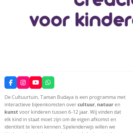
F
I
Y
W
a
n
o
h
c
s
u
a
De Cultuurtuin, Taman Budaya
is een programma met
e
t
T
t
interactieve bijeenkomsten over
cultuur
,
natuur
en
b
a
u
s
kunst
voor kinderen tussen 6-12 jaar.
Wij vinden dat
o
g
b
A
o
r
e
p
elk kind in staat moet zijn om de eigen afkomst en
k
a
p
identiteit te leren kennen. Spelenderwijs willen we
m